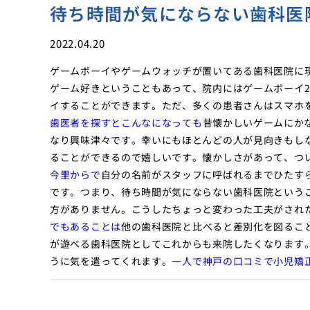
待ち時間が気にならない歯科医
2022.04.20
ゲームボーイやゲームウォッチが置いてある歯科医院に
ゲーム好きということもあって、院内にはゲームボーイ
イすることができます。ただ、多くの患者さんはスマホ
歯医者を探すとこんなになっても
昔懐かしいゲームにか
なり興味津々です。幸いにもほとんどの人が見向きもし
ることができるので嬉しいです。懐かしさがあって、つ
今里からで
自分の名前がスタッフに呼ばれるまでひたす
です。つまり、待ち時間が気にならない歯科医院という
方がありません。こうしたちょっと変わった工夫がされ
でもあることは
他の歯科医院と比べると差別化を図るこ
が遊べる歯科医院としてこれからも来院したくなります
うに気を遣ってくれます。
一人で神戸の口コミで小児矯