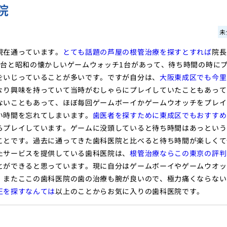
院
未
現在通っています。
とても話題の芦屋の根管治療を探すとすれば
院長
2台と昭和の懐かしいゲームウォッチ1台があって、待ち時間の時に
をいじっていることが多いです。ですが自分は、
大阪東成区でも今里
なり興味を持っていて当時がむしゃらにプレイしていたこともあって
ないこともあって、ほぼ毎回ゲームボーイかゲームウオッチをプレイ
い時間を忘れてしまいます。
歯医者を探すために東成区でもおすすめ
らプレイしています。ゲームに没頭していると待ち時間はあっという
ことです。過去に通ってきた歯科医院と比べると待ち時間が楽しくて
たサービスを提供している歯科医院は、
根管治療ならこの東京の評判
とができると思っています。現に自分はゲームボーイやゲームウオッ
。またここの歯科医院の歯の治療も腕が良いので、極力痛くならない
正を探すなんては
以上のことからお気に入りの歯科医院です。