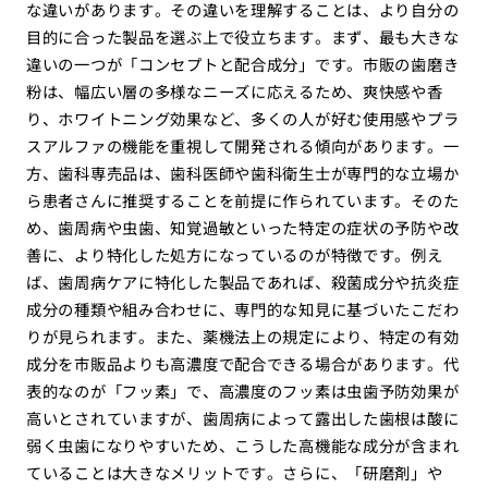
な違いがあります。その違いを理解することは、より自分の
目的に合った製品を選ぶ上で役立ちます。まず、最も大きな
違いの一つが「コンセプトと配合成分」です。市販の歯磨き
粉は、幅広い層の多様なニーズに応えるため、爽快感や香
り、ホワイトニング効果など、多くの人が好む使用感やプラ
スアルファの機能を重視して開発される傾向があります。一
方、歯科専売品は、歯科医師や歯科衛生士が専門的な立場か
ら患者さんに推奨することを前提に作られています。そのた
め、歯周病や虫歯、知覚過敏といった特定の症状の予防や改
善に、より特化した処方になっているのが特徴です。例え
ば、歯周病ケアに特化した製品であれば、殺菌成分や抗炎症
成分の種類や組み合わせに、専門的な知見に基づいたこだわ
りが見られます。また、薬機法上の規定により、特定の有効
成分を市販品よりも高濃度で配合できる場合があります。代
表的なのが「フッ素」で、高濃度のフッ素は虫歯予防効果が
高いとされていますが、歯周病によって露出した歯根は酸に
弱く虫歯になりやすいため、こうした高機能な成分が含まれ
ていることは大きなメリットです。さらに、「研磨剤」や