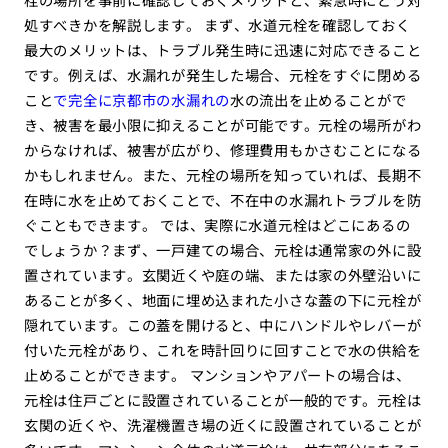
処すべきかを解説します。 まず、水道元栓を確認しておく
最大のメリットは、トラブル発生時に迅速に対応できること
です。例えば、水漏れが発生した場合、元栓をすぐに閉める
こと
で完全に京都市の水漏れの
水の流出を止めることがで
き、被害を最小限に抑えることが可能です。元栓の場所がわ
からなければ、被害が広がり、修理費用もかさむことになる
かもしれません。また、元栓の場所を知っていれば、長期不
在時に水を止めておくことで、不在中の水漏れトラブルを防
ぐこともできます。 では、実際に水道元栓はどこにあるの
でしょうか？まず、一戸建ての場合、元栓は通常家の外に設
置されています。玄関近くや庭の端、または家の外壁沿いに
あることが多く、地面に埋め込まれた小さな蓋の下に元栓が
隠れています。この蓋を開けると、中にハンドルやレバーが
付いた元栓があり、これを時計回りに回すことで水の供給を
止めることができます。 マンションやアパートの場合は、
元栓は住戸ごとに設置されていることが一般的です。元栓は
玄関の近くや、洗濯機置き場の近くに設置されていることが