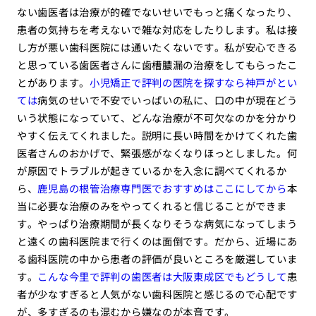
ない歯医者は治療が的確でないせいでもっと痛くなったり、
患者の気持ちを考えないで雑な対応をしたりします。私は接
し方が悪い歯科医院には通いたくないです。私が安心できる
と思っている歯医者さんに歯槽膿漏の治療をしてもらったこ
とがあります。
小児矯正で評判の医院を探すなら神戸がとい
ては
病気のせいで不安でいっぱいの私に、口の中が現在どう
いう状態になっていて、どんな治療が不可欠なのかを分かり
やすく伝えてくれました。説明に長い時間をかけてくれた歯
医者さんのおかげで、緊張感がなくなりほっとしました。何
が原因でトラブルが起きているかを入念に調べてくれるか
ら、
鹿児島の根管治療専門医でおすすめはここにしてから
本
当に必要な治療のみをやってくれると信じることができま
す。やっぱり治療期間が長くなりそうな病気になってしまう
と遠くの歯科医院まで行くのは面倒です。だから、近場にあ
る歯科医院の中から患者の評価が良いところを厳選していま
す。
こんな今里で評判の歯医者は大阪東成区でもどうして
患
者が少なすぎると人気がない歯科医院と感じるので心配です
が、多すぎるのも混むから嫌なのが本音です。