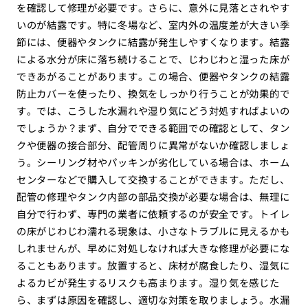
を確認して修理が必要です。さらに、意外に見落とされやす
いのが結露です。特に冬場など、室内外の温度差が大きい季
節には、便器やタンクに結露が発生しやすくなります。結露
による水分が床に落ち続けることで、じわじわと湿った床が
できあがることがあります。この場合、便器やタンクの結露
防止カバーを使ったり、換気をしっかり行うことが効果的で
す。では、こうした水漏れや湿り気にどう対処すればよいの
でしょうか？まず、自分でできる範囲での確認として、タン
クや便器の接合部分、配管周りに異常がないか確認しましょ
う。シーリング材やパッキンが劣化している場合は、ホーム
センターなどで購入して交換することができます。ただし、
配管の修理やタンク内部の部品交換が必要な場合は、無理に
自分で行わず、専門の業者に依頼するのが安全です。トイレ
の床がじわじわ濡れる現象は、小さなトラブルに見えるかも
しれませんが、早めに対処しなければ大きな修理が必要にな
ることもあります。放置すると、床材が腐食したり、湿気に
よるカビが発生するリスクも高まります。湿り気を感じた
ら、まずは原因を確認し、適切な対策を取りましょう。水漏