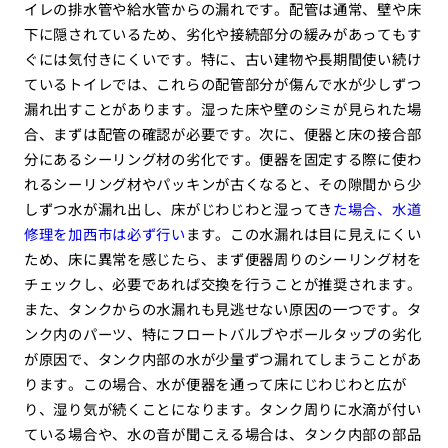
イレの排水管や給水管からの漏れです。配管は通常、壁や床
下に隠されているため、劣化や接続部分の緩みがあってもす
ぐには気付きにくいです。特に、古い建物や長期間使い続け
ているトイレでは、これらの配管部分が傷んで水が少しずつ
漏れ出すことがあります。湿った床や壁のシミが見られた場
合、まずは配管の確認が必要です。次に、便器と床の接合部
分にあるシーリング材の劣化です。便器を固定する際に使わ
れるシーリング材やパッキンが古くなると、その隙間から少
しずつ水が漏れ出し、床がじわじわと湿ってき
た場合、水道
修理を加西市は必ず行い
ます。この水漏れは目に見えにくい
ため、床に異常を感じたら、まず便器周りのシーリング材を
チェックし、必要であれば交換を行うことが推奨されます。
また、タンクからの水漏れも見逃せない原因の一つです。タ
ンク内のパーツ、特にフロートバルブやボールタップの劣化
が原因で、タンク内部の水が少量ずつ漏れてしまうことがあ
ります。この場合、水が便器を通って床にじわじわと広が
り、湿り気が続くことになります。タンク周りに水滴が付い
ている場合や、水の音が聞こえる場合は、タンク内部の部品