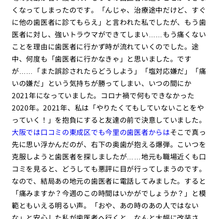
くなってしまったのです。「んじゃ、治療途中だけど、すぐ
に他の歯医者に診てもらえ」と言われた私でしたが、もう歯
医者に対し、強いトラウマができてしまい……もう痛くない
ことを理由に歯医者に行かず時が流れていくのでした。途
中、何度も「歯医者に行かなきゃ」と思いました。です
が……「また誤診されたらどうしよう」「塩対応嫌だ」「痛
いの嫌だ」という気持ちが勝ってしまい、いつの間にか
2021年になっていました。コロナ禍で何もできなかった
2020年。2021年、私は「やりたくてもしていないことをや
っていく！」を抱負にすると友達の前で決意していました。
大阪では口コミの東成区でも今里の歯医者からは
そこで真っ
先に思い浮かんだのが、右下の奥歯が抱える爆弾。こいつを
克服しようと歯医者を探しましたが……地元も職場近くも口
コミを見ると、どうしても悪評に目が行ってしまうのです。
なので、結局あの地元の歯医者に電話してみました。すると
「痛みますか？今週のこの時間はいかがでしょうか？」と模
範ともいえる明るい声。「おや、あの時のあの人ではない
な」と安心した私が歯医者へ行くと、なんと大幅に改装さ