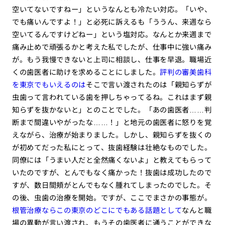
空いてないですねー」というなんとも冷たい対応。「いや、
でも痛いんですよ！」と必死に訴えるも「ううん、来週なら
空いてるんですけどねー」という塩対応。なんとか来週まで
痛み止めで頑張るかと考えた私でしたが、仕事中に強い痛み
が。もう我慢できないと上司に相談し、仕事を早退。職場近
くの歯医者に助けを求めることにしました。
評判の審美歯科
を東京でもいえるのは
そこで言い渡されたのは「親知らずが
虫歯って言われている歯を押しちゃってるね。これはまず親
知らずを抜かないと」とのことでした。「あの歯医者……判
断まで間違いやがったな……！」と地元の歯医者に怒りを覚
えながら、治療が始まりました。しかし、親知らずを抜くの
が初めてだった私にとって、抜歯経験は壮絶なものでした。
同僚には「うまい人だと全然痛くないよ」と教えてもらって
いたのですが、とんでもなく痛かった！抜歯は成功したので
すが、数日間頬がとんでもなく腫れてしまったのでした。そ
の後、虫歯の治療を開始。ですが、ここでまさかの事態が。
根管治療ならこの東京のどこにでもある話題として
なんと職
場の異動が言い渡され、もうその歯医者に通うことができな