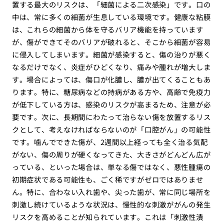
置する最大のリスクは、「細菌による二次感染」です。口の
中は、常に多くの細菌が生息している環境です。健康な粘膜
は、これらの細菌から体を守るバリア機能を持っています
が、傷ができてそのバリアが破れると、そこから細菌が容易
に侵入してしまいます。細菌が感染すると、傷の治りが悪く
なるだけでなく、炎症がひどくなり、痛みや腫れが増大しま
す。場合によっては、傷口が化膿し、膿が出てくることもあ
ります。特に、糖尿病などの持病がある方や、高齢で免疫力
が低下している方は、感染のリスクが高まるため、注意が必
要です。次に、長期間にわたって治らない傷を放置するリス
クとして、考えなければならないのが「口腔がん」の可能性
です。噛んでできた傷が、2週間以上経っても全く治る気配
がない、傷の周りが硬くなってきた、大きさがどんどん広が
っている、といった場合は、単なる傷ではなく、悪性腫瘍の
初期症状である可能性も、ごく稀ですがゼロではありませ
ん。特に、合わない入れ歯や、尖った歯が、常に同じ場所を
刺激し続けているような状況は、慢性的な刺激ががんの発生
リスクを高めることが知られています。これは「刺激性潰