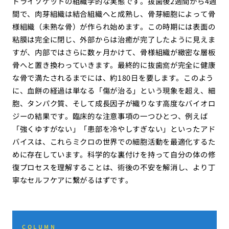
ドライソケットの組織学的な実態です。抜歯後2週間から4週
間で、肉芽組織は結合組織へと成熟し、骨芽細胞によって骨
様組織（未熟な骨）が作られ始めます。この時期には表面の
粘膜は完全に閉じ、外部からは治癒が完了したように見えま
すが、内部ではさらに数ヶ月かけて、骨様組織が緻密な層板
骨へと置き換わっていきます。最終的に抜歯窩が完全に健康
な骨で満たされるまでには、約180日を要します。このよう
に、血餅の経過は単なる「傷が治る」という現象を超え、細
胞、タンパク質、そして成長因子が織りなす高度なバイオロ
ジーの結果です。臨床的な注意事項の一つひとつ、例えば
「強くゆすがない」「患部を冷やしすぎない」といったアド
バイスは、これらミクロの世界での細胞活動を最適化するた
めに存在しています。科学的な裏付けを持って自分の体の修
復プロセスを理解することは、術後の不安を解消し、より丁
寧なセルフケアに繋がるはずです。
COLUMN