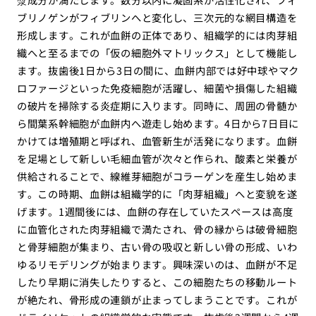
ブリノゲンがフィブリンへと変化し、三次元的な網目構造を
形成します。これが血餅の正体であり、組織学的には肉芽組
織へと至るまでの「仮の細胞外マトリックス」として機能し
ます。抜歯後1日から3日の間に、血餅内部では好中球やマク
ロファージといった免疫細胞が活躍し、細菌や損傷した組織
の破片を掃除する炎症期に入ります。同時に、周囲の骨髄か
ら間葉系幹細胞が血餅内へ遊走し始めます。4日から7日目に
かけては増殖期と呼ばれ、血管新生が活発になります。血餅
を足場として新しい毛細血管が次々と作られ、酸素と栄養が
供給されることで、線維芽細胞がコラーゲンを産生し始めま
す。この時期、血餅は組織学的に「肉芽組織」へと変貌を遂
げます。1週間後には、血餅の存在していたスペースは高度
に血管化された肉芽組織で満たされ、骨の縁からは破骨細胞
と骨芽細胞が集まり、古い骨の吸収と新しい骨の形成、いわ
ゆるリモデリングが始まります。興味深いのは、血餅が不足
したり早期に消失したりすると、この細胞たちの移動ルート
が絶たれ、骨形成の連鎖が止まってしまうことです。これが